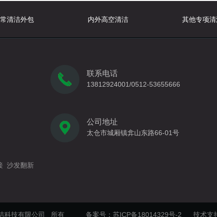
常清洁外包
内外高空清洁
其他专项清
联系电话
13812924001/0512-53655666
公司地址
太仓市城厢镇弇山东路66-01号
接
沙发翻新
洁科技有限公司 所有
备案号：
苏ICP备18014329号-2
技术支