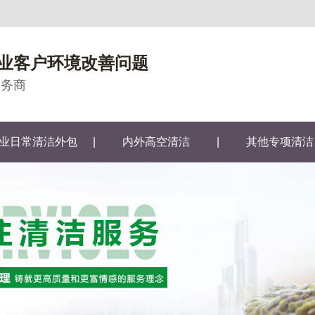
业客户环境改善问题
服务商
业日常清洁外包
|
内外高空清洁
|
其他专项清洁