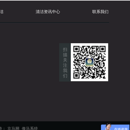
洁
清洁资讯中心
联系我们
扫
描
关
注
我
们
持：
京马网
傲马系统